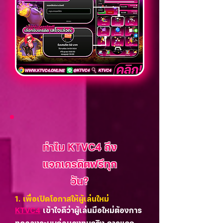
ทำไม KTVC4 ถึง
แจกเครดิตฟรีทุก
วัน?
1. เพื่อเปิดโอกาสให้ผู้เล่นใหม่
KTVC4
เข้าใจดีว่าผู้เล่นมือใหม่ต้องการ