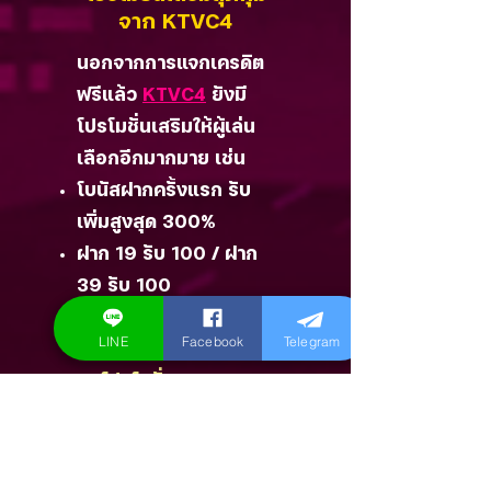
จาก KTVC4
นอกจากการแจกเครดิต
ฟรีแล้ว
KTVC4
ยังมี
โปรโมชั่นเสริมให้ผู้เล่น
เลือกอีกมากมาย เช่น
โบนัสฝากครั้งแรก รับ
เพิ่มสูงสุด 300%
ฝาก 19 รับ 100 / ฝาก
39 รับ 100
คืนยอดเสียสูงสุด 20%
LINE
Facebook
Telegram
ทุกวัน
ทุกโปรโมชั่นสามารถกด
รับได้เองผ่านระบบออโต้
ใช้งานง่าย ปลอดภัย
และได้เงินจริง