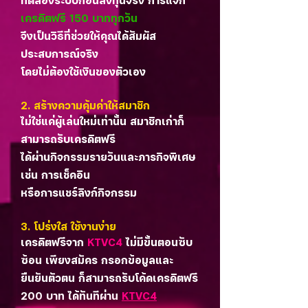
ทดลองระบบก่อนลงทุนจริง การแจก
เครดิตฟรี 150 บาททุกวัน
จึงเป็นวิธีที่ช่วยให้คุณได้สัมผัส
ประสบการณ์จริง
โดยไม่ต้องใช้เงินของตัวเอง
2. สร้างความคุ้มค่าให้สมาชิก
ไม่ใช่แค่ผู้เล่นใหม่เท่านั้น สมาชิกเก่าก็
สามารถรับเครดิตฟรี
ได้ผ่านกิจกรรมรายวันและภารกิจพิเศษ
เช่น การเช็คอิน
หรือการแชร์ลิงก์กิจกรรม
3. โปร่งใส ใช้งานง่าย
เครดิตฟรีจาก
KTVC4
ไม่มีขั้นตอนซับ
ซ้อน เพียงสมัคร กรอกข้อมูลและ
ยืนยันตัวตน ก็สามารถรับโค้ดเครดิตฟรี
200 บาท ได้ทันทีผ่าน
KTVC4